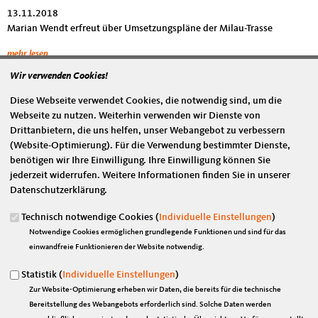
13.11.2018
Marian Wendt erfreut über Umsetzungspläne der Milau-Trasse
mehr lesen
Wir verwenden Cookies!
Dauerhafte Umverteilung zu Lasten der
Jüngeren ist außerordentlich problematisch!
Diese Webseite verwendet Cookies, die notwendig sind, um die
Webseite zu nutzen. Weiterhin verwenden wir Dienste von
Drittanbietern, die uns helfen, unser Webangebot zu verbessern
(Website-Optimierung). Für die Verwendung bestimmter Dienste,
benötigen wir Ihre Einwilligung. Ihre Einwilligung können Sie
jederzeit widerrufen. Weitere Informationen finden Sie in unserer
Datenschutzerklärung.
Technisch notwendige Cookies (
Individuelle Einstellungen
)
Notwendige Cookies ermöglichen grundlegende Funktionen und sind für das
einwandfreie Funktionieren der Website notwendig.
Statistik (
Individuelle Einstellungen
)
Zur Website-Optimierung erheben wir Daten, die bereits für die technische
Bereitstellung des Webangebots erforderlich sind. Solche Daten werden
08.11.2018