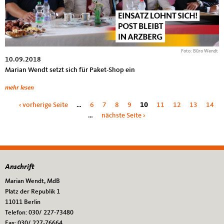
Foto: Büro Wendt
10.09.2018
Marian Wendt setzt sich für Paket-Shop ein
mehr lesen
Seiten
‹ vorherige Seite
…
6
7
8
9
10
11
12
13
14
…
nächste Seite ›
Anschrift
Fußbereich
Marian Wendt, MdB
Platz der Republik 1
11011
Berlin
Telefon:
030/ 227-73480
Fax:
030/ 227-76664