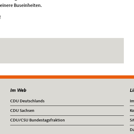
inere Buseinheiten.
!
Im Web
Li
CDU Deutschlands
I
CDU Sachsen
Ko
CDU/CSU Bundestagsfraktion
Si
Da