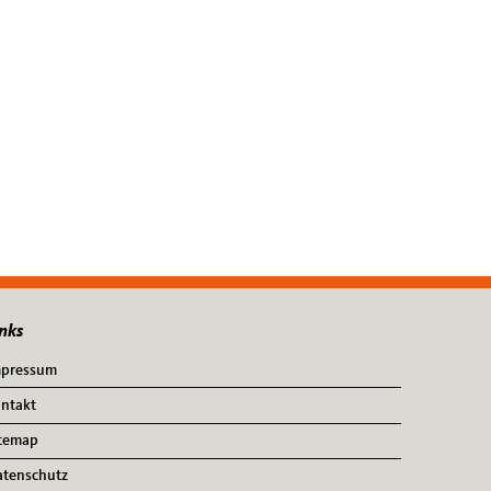
nks
mpressum
ntakt
temap
tenschutz