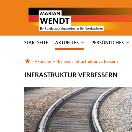
STARTSEITE
AKTUELLES
PERSÖNLICHES
Sie sind hier
»
Aktuelles
»
Themen
»
Infrastruktur verbessern
INFRASTRUKTUR VERBESSERN