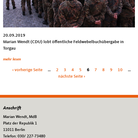
20.09.2019
Marian Wendt (CDU) lobt öffentliche Feldwebelbuchübergabe in
Torgau
mehr lesen
Seiten
‹ vorherige Seite
…
2
3
4
5
6
7
8
9
10
…
nächste Seite ›
Anschrift
Fußbereich
Marian Wendt, MdB
Platz der Republik 1
11011
Berlin
Telefon:
030/ 227-73480