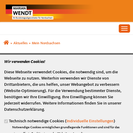
Togg
Sie sind hier
»
Aktuelles
»
Mein Nordsachsen
MEIN NORDSACHSEN
Wir verwenden Cookies!
Diese Webseite verwendet Cookies, die notwendig sind, um die
Webseite zu nutzen. Weiterhin verwenden wir Dienste von
Anschrift
Fußbereich
Drittanbietern, die uns helfen, unser Webangebot zu verbessern
(Website-Optimierung). Für die Verwendung bestimmter Dienste,
Marian Wendt, MdB
benötigen wir Ihre Einwilligung. Ihre Einwilligung können Sie
Platz der Republik 1
jederzeit widerrufen. Weitere Informationen finden Sie in unserer
11011
Berlin
Datenschutzerklärung.
Telefon:
030/ 227-73480
Fax:
030/ 227-76664
Technisch notwendige Cookies (
Individuelle Einstellungen
)
E-Mail:
marian.wendt@bundestag.de
Notwendige Cookies ermöglichen grundlegende Funktionen und sind für das