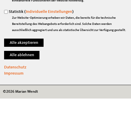
einwandfreie Funktionieren der Website notwendig.
Im Web
CDU Deutschlands
Statistik (
Individuelle Einstellungen
)
Zur Website-Optimierung erheben wir Daten, die bereits für die technische
CDU Sachsen
Bereitstellung des Webangebots erforderlich sind. Solche Daten werden
CDU/CSU Bundestagsfraktion
ausschließlich aggregiert und uns als statistische Übersicht zur Verfügung gestellt.
Links
Impressum
Kontakt
Sitemap
Datenschutz
Datenschutz
Impressum
©2026 Marian Wendt