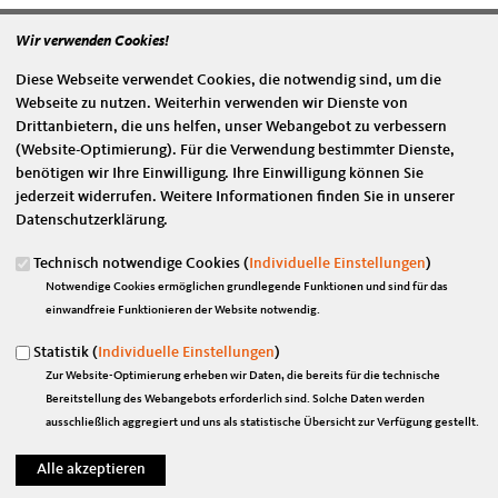
Wir verwenden Cookies!
Rede im Deutschen Bundestag: Förderung des ländlichen Raums -
Feuerwehren stärken
Diese Webseite verwendet Cookies, die notwendig sind, um die
28.06.2019
Webseite zu nutzen. Weiterhin verwenden wir Dienste von
Drittanbietern, die uns helfen, unser Webangebot zu verbessern
„Kommunen mit großen Waldgebieten nicht allein lassen“
(Website-Optimierung). Für die Verwendung bestimmter Dienste,
30.10.2018
benötigen wir Ihre Einwilligung. Ihre Einwilligung können Sie
Marian Wendt informiert sich nach Brand in Annaburger Heide
jederzeit widerrufen. Weitere Informationen finden Sie in unserer
mehr lesen
Datenschutzerklärung.
Technisch notwendige Cookies (
Individuelle Einstellungen
)
Doppelt freudiger Tag für Blaulicht-Kräfte
17.06.2017
Notwendige Cookies ermöglichen grundlegende Funktionen und sind für das
Gleich in zwei nordsächsischen Orten gab es am 17.06.2017 freudige
einwandfreie Funktionieren der Website notwendig.
Ereignisse. Auf dem Markt in Taucha präsentierten sich die
Statistik (
Individuelle Einstellungen
)
Feuerwehren Taucha...
Zur Website-Optimierung erheben wir Daten, die bereits für die technische
mehr lesen
Bereitstellung des Webangebots erforderlich sind. Solche Daten werden
ausschließlich aggregiert und uns als statistische Übersicht zur Verfügung gestellt.
Verfassungsschutzbericht: Höhere Gewaltbereitschaft gegen Polizisten
29.06.2016
Bundestagsabgeordneter Marian Wendt (CDU): „Der rasante Anstieg