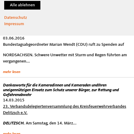
der Gewalttaten gegen die Polizei ist schockierend. Unsere
Sicherheitskräfte...
Datenschutz
mehr lesen
Impressum
Unser Partnerlandkreis Schwäbisch Hall braucht Hilfe
03.06.2016
Bundestagsabgeordneter Marian Wendt (CDU) ruft zu Spenden auf
NORDSACHSEN. Schwere Unwetter mit Sturm und Regen führten am
vergangenen...
mehr lesen
Dankesworte für die Kameradinnen und Kameraden undIhren
uneigennützigen Einsatz zum Schutz unserer Bürger, zur Rettung und
Gefahrenabwehr
14.03.2015
23. Verbandsdelegiertenversammlung des Kreisfeuerwehrverbandes
Delitzsch e.V.
DELITZSCH.
Am Samstag, den 14. März...
mehr lesen