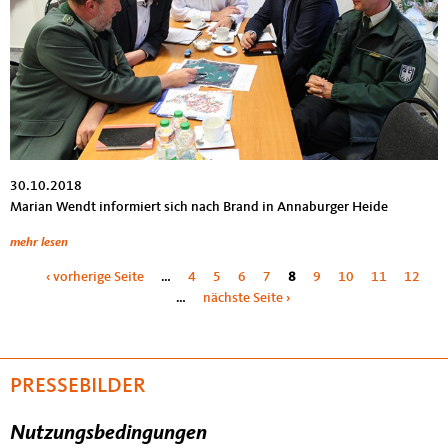
30.10.2018
Marian Wendt informiert sich nach Brand in Annaburger Heide
mehr lesen
Seiten
‹ vorherige Seite
…
4
5
6
7
8
9
10
11
12
…
nächste Seite ›
PRESSEBILDER
Nutzungsbedingungen