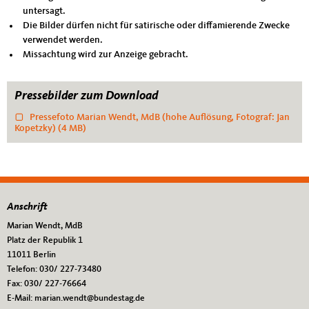
untersagt.
Die Bilder dürfen nicht für satirische oder diffamierende Zwecke
verwendet werden.
Missachtung wird zur Anzeige gebracht.
Pressebilder zum Download
Pressefoto Marian Wendt, MdB (hohe Auflösung, Fotograf: Jan
Kopetzky)
(4 MB)
Anschrift
Fußbereich
Marian Wendt, MdB
Platz der Republik 1
11011
Berlin
Telefon:
030/ 227-73480
Fax:
030/ 227-76664
E-Mail:
marian.wendt@bundestag.de