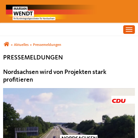
Togg
Sie sind hier
»
Aktuelles
»
Pressemeldungen
PRESSEMELDUNGEN
Nordsachsen wird von Projekten stark
profitieren