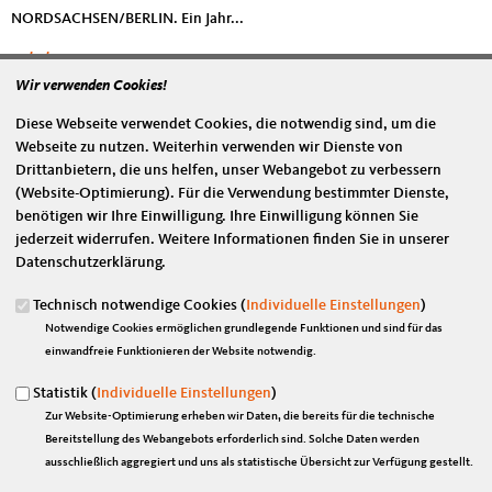
NORDSACHSEN/BERLIN. Ein Jahr...
mehr lesen
Wir verwenden Cookies!
Nordsachsen erhält erste 50.000 Euro für schnelles Internet vom Bund
Diese Webseite verwendet Cookies, die notwendig sind, um die
31.05.2016
Webseite zu nutzen. Weiterhin verwenden wir Dienste von
Marian Wendt (CDU): „Unternehmen brauchen eine zukunftsfeste
Drittanbietern, die uns helfen, unser Webangebot zu verbessern
Infrastruktur, für die setzen wir uns ein. Die Förderung stärkt
(Website-Optimierung). Für die Verwendung bestimmter Dienste,
Nordsachsen.“
benötigen wir Ihre Einwilligung. Ihre Einwilligung können Sie
...
jederzeit widerrufen. Weitere Informationen finden Sie in unserer
Datenschutzerklärung.
mehr lesen
Technisch notwendige Cookies (
Individuelle Einstellungen
)
Eine andere Heimat
Notwendige Cookies ermöglichen grundlegende Funktionen und sind für das
28.01.2016
einwandfreie Funktionieren der Website notwendig.
Bundestagsabgeordneter Marian Wendt (CDU) unterstützt Workshop
für junge Medienmacher
Statistik (
Individuelle Einstellungen
)
Zur Website-Optimierung erheben wir Daten, die bereits für die technische
NORDSACHSEN / BERLIN. Gemeinsam mit der...
Bereitstellung des Webangebots erforderlich sind. Solche Daten werden
ausschließlich aggregiert und uns als statistische Übersicht zur Verfügung gestellt.
mehr lesen