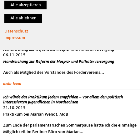
Bundeshaushalt 2016 ohne neue Schulden, für mehr innere Sicherheit
27.11.2015
Marian Wendt (CDU): „Zum dritten Mal die schwarze Null: in der Krise
zeigt sich, dass solide Finanzen kein Selbstzweck sind“
...
Datenschutz
mehr lesen
Impressum
Handreichung zur Reform der Hospiz- und Palliativversorgung
06.11.2015
Handreichung zur Reform der Hospiz- und Palliativversorgung
Auch als Mitglied des Vorstandes des Fördervereins...
mehr lesen
Ich würde das Praktikum jedem empfehlen – vor allem den politisch
interessierten Jugendlichen in Nordsachsen
21.10.2015
Praktikum bei Marian Wendt, MdB
Zum Ende der parlamentarischen Sommerpause hatte ich die einmalige
Möglichkeit im Berliner Büro von Marian...