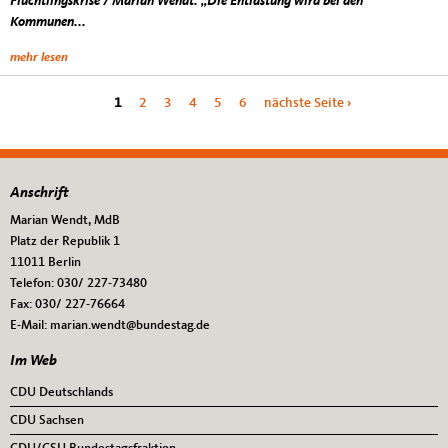
Flüchtlingskrise / Marian Wendt: „Die Entlastung wird bei den
Kommunen...
mehr lesen
Seiten
1
2
3
4
5
6
nächste Seite ›
Anschrift
Fußbereich
Marian Wendt, MdB
Platz der Republik 1
11011
Berlin
Telefon:
030/ 227-73480
Fax:
030/ 227-76664
E-Mail:
marian.wendt@bundestag.de
Im Web
CDU Deutschlands
CDU Sachsen