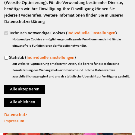
(Website-Optimierung). Für die Verwendung bestimmter Dienste,
benötigen wir Ihre Einwilligung. Ihre Einwilligung können Sie
jederzeit widerrufen. Weitere Informationen finden Sie in unserer
Datenschutzerklärung.
Büro Wendt
01.09.2017
Technisch notwendige Cookies (
Individuelle Einstellungen
)
Die Gedenkstätte Geschlossener Jugendwerkhof Torgau erhält in der
Notwendige Cookies ermöglichen grundlegende Funktionen und sind für das
laufenden Legislaturperiode Fördermittel in Höhe von insgesamt
einwandfreie Funktionieren der Website notwendig.
137.000 Euro.
Statistik (
Individuelle Einstellungen
)
mehr lesen
Zur Website-Optimierung erheben wir Daten, die bereits für die technische
Für Nordsachsen erreicht: 3,74 Millionen Euro
Bereitstellung des Webangebots erforderlich sind. Solche Daten werden
für Kinderbetreuung vom Bund
ausschließlich aggregiert und uns als statistische Übersicht zur Verfügung gestellt.
Datenschutz
Impressum