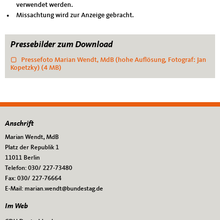
verwendet werden.
Missachtung wird zur Anzeige gebracht.
Pressebilder zum Download
Pressefoto Marian Wendt, MdB (hohe Auflösung, Fotograf: Jan
Kopetzky)
(4 MB)
Anschrift
Fußbereich
Marian Wendt, MdB
Platz der Republik 1
11011
Berlin
Telefon:
030/ 227-73480
Fax:
030/ 227-76664
E-Mail:
marian.wendt@bundestag.de
Im Web