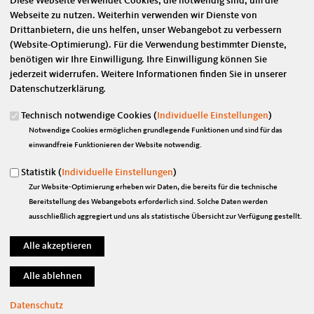
Diese Webseite verwendet Cookies, die notwendig sind, um die
Webseite zu nutzen. Weiterhin verwenden wir Dienste von
Drittanbietern, die uns helfen, unser Webangebot zu verbessern
(Website-Optimierung). Für die Verwendung bestimmter Dienste,
07.05.2019
benötigen wir Ihre Einwilligung. Ihre Einwilligung können Sie
PRESSEMITTEILUNG
jederzeit widerrufen. Weitere Informationen finden Sie in unserer
Datenschutzerklärung.
Marian Wendt: „Wir wollen Masern endlich ausrotten!“
Technisch notwendige Cookies (
Individuelle Einstellungen
)
NORDSACHSEN / BERLIN.
Zur aktuellen Debatte um eine Masern-
Notwendige Cookies ermöglichen grundlegende Funktionen und sind für das
Impf-Pflicht äußert der nordsächsische Bundestagsabgeordnete
einwandfreie Funktionieren der Website notwendig.
Marian Wendt: „Masern sind höchst ansteckend und können schwere
gesundheitliche Folgen bis hin zum Tod haben. Damit auch Babys
Statistik (
Individuelle Einstellungen
)
geschützt sind, die noch nicht geimpft werden können, müssen wir uns
Zur Website-Optimierung erheben wir Daten, die bereits für die technische
darauf verlassen können, dass möglichst jeder in Deutschland geimpft
Bereitstellung des Webangebots erforderlich sind. Solche Daten werden
ist. Wir wollen die Masern endlich ausrotten! Es ist erschreckend, dass
ausschließlich aggregiert und uns als statistische Übersicht zur Verfügung gestellt.
uns dies trotz wirksamer Impfungen immer noch nicht gelungen ist.
Trotz aller Kampagnen haben wir noch nicht das Ziel einer Impfquote
von mindestens 95% erreicht. Deswegen unterstütze ich die Initiative
einer gesetzlichen Regelung zur verpflichtenden Impfung. Sollen
Kinder öffentliche Schulen und Kindergärten besuchen, muss künftig
bei Neuaufnahme nachgewiesen werden, dass sie gegen Masern
Datenschutz
geimpft sind. Alle Eltern sollen sich darauf verlassen können, dass sich