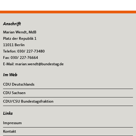
Anschrift
Fußbereich
Marian Wendt, MdB
Platz der Republik 1
11011
Berlin
Telefon:
030/ 227-73480
Fax:
030/ 227-76664
E-Mail:
marian.wendt@bundestag.de
Im Web
CDU Deutschlands
CDU Sachsen
CDU/CSU Bundestagsfraktion
Links
Impressum
Kontakt