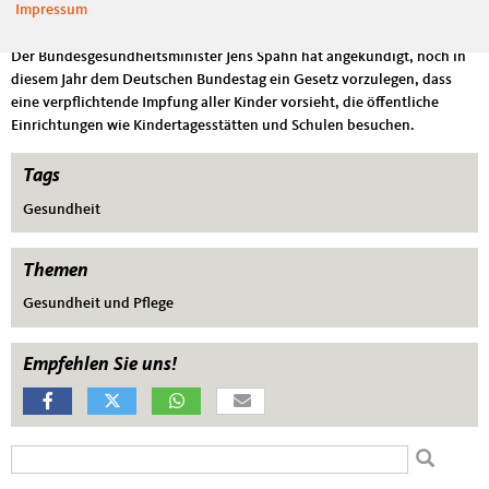
Impressum
ihre Kinder im Kindergarten oder Schule nicht mit Masern anstecken.“
Der Bundesgesundheitsminister Jens Spahn hat angekündigt, noch in
diesem Jahr dem Deutschen Bundestag ein Gesetz vorzulegen, dass
eine verpflichtende Impfung aller Kinder vorsieht, die öffentliche
Einrichtungen wie Kindertagesstätten und Schulen besuchen.
Tags
Gesundheit
Themen
Gesundheit und Pflege
Empfehlen Sie uns!
Suchformular
Suche