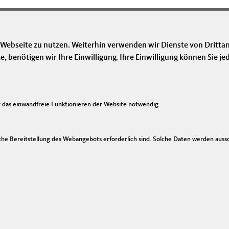
m Vortrag nach Bad Düben ein
 Webseite zu nutzen. Weiterhin verwenden wir Dienste von Drittan
benötigen wir Ihre Einwilligung. Ihre Einwilligung können Sie jed
Im Web
Li
das einwandfreie Funktionieren der Website notwendig.
CDU Deutschlands
I
CDU Sachsen
Ko
he Bereitstellung des Webangebots erforderlich sind. Solche Daten werden ausschl
CDU/CSU Bundestagsfraktion
Si
Da