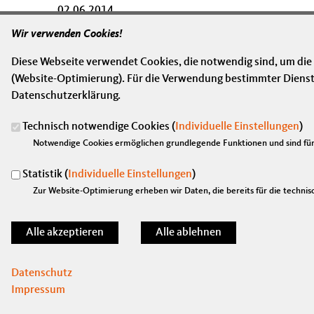
02.06.2014
Bundestagsabgeordneter Marian Wendt (CDU) lädt zu
Wir verwenden Cookies!
mehr lesen
Diese Webseite verwendet Cookies, die notwendig sind, um die
(Website-Optimierung). Für die Verwendung bestimmter Dienste, 
Datenschutzerklärung.
Technisch notwendige Cookies (
Individuelle Einstellungen
)
Anschrift
Fußbereich
Notwendige Cookies ermöglichen grundlegende Funktionen und sind für 
Marian Wendt, MdB
Platz der Republik 1
Statistik (
Individuelle Einstellungen
)
11011
Berlin
Zur Website-Optimierung erheben wir Daten, die bereits für die technisc
Telefon:
030/ 227-73480
Fax:
030/ 227-76664
E-Mail:
marian.wendt@bundestag.de
Datenschutz
Impressum
©2026 Marian Wendt