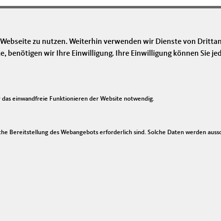
‹ vorherige Seite
1
2
3
4
5
nächste Seite ›
 Webseite zu nutzen. Weiterhin verwenden wir Dienste von Drittan
benötigen wir Ihre Einwilligung. Ihre Einwilligung können Sie jed
Im Web
Li
das einwandfreie Funktionieren der Website notwendig.
CDU Deutschlands
I
CDU Sachsen
Ko
he Bereitstellung des Webangebots erforderlich sind. Solche Daten werden ausschl
CDU/CSU Bundestagsfraktion
Si
Da