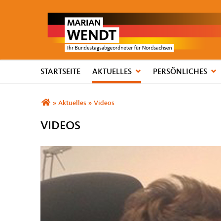
STARTSEITE
AKTUELLES
PERSÖNLICHES
Sie sind hier
»
Aktuelles
»
Videos
VIDEOS