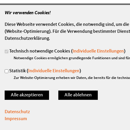
Wir verwenden Cookies!
Diese Webseite verwendet Cookies, die notwendig sind, um die
(Website-Optimierung). Für die Verwendung bestimmter Dienste, 
Datenschutzerklärung.
Technisch notwendige Cookies (
Individuelle Einstellungen
)
Anschrift
Fußbereich
Notwendige Cookies ermöglichen grundlegende Funktionen und sind für 
Marian Wendt, MdB
Platz der Republik 1
Statistik (
Individuelle Einstellungen
)
11011
Berlin
Zur Website-Optimierung erheben wir Daten, die bereits für die technisc
Telefon:
030/ 227-73480
Fax:
030/ 227-76664
E-Mail:
marian.wendt@bundestag.de
Datenschutz
Impressum
©2026 Marian Wendt