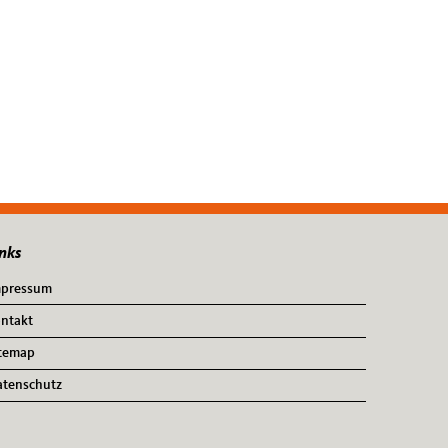
nks
mpressum
ntakt
temap
tenschutz