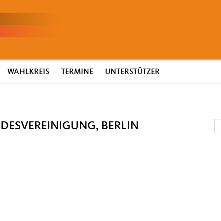
WAHLKREIS
TERMINE
UNTERSTÜTZER
NDESVEREINIGUNG, BERLIN
S
S