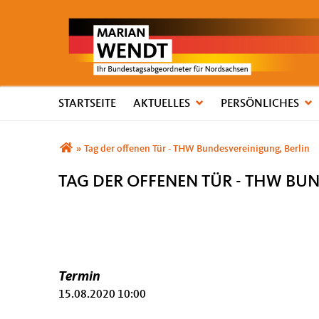
STARTSEITE
AKTUELLES
PERSÖNLICHES
Sie sind hier
»
Tag der offenen Tür - THW Bundesvereinigung, Berlin
TAG DER OFFENEN TÜR - THW BU
Termin
15.08.2020 10:00