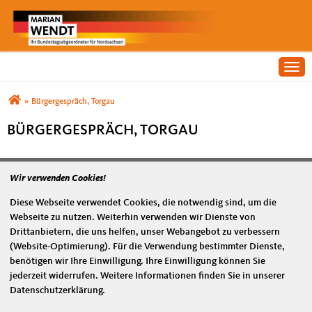
Togg
Sie sind hier
»
Bürgergespräch, Torgau
BÜRGERGESPRÄCH, TORGAU
Wir verwenden Cookies!
Diese Webseite verwendet Cookies, die notwendig sind, um die
Termin
Webseite zu nutzen. Weiterhin verwenden wir Dienste von
23.09.2020 15:00
Drittanbietern, die uns helfen, unser Webangebot zu verbessern
(Website-Optimierung). Für die Verwendung bestimmter Dienste,
zum iCalendar hinzufügen
benötigen wir Ihre Einwilligung. Ihre Einwilligung können Sie
zum Google-Kalender hinzufügen
jederzeit widerrufen. Weitere Informationen finden Sie in unserer
Datenschutzerklärung.
Empfehlen Sie uns!