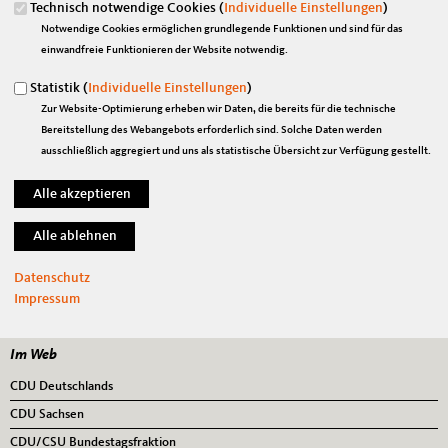
Technisch notwendige Cookies (
Individuelle Einstellungen
)
Notwendige Cookies ermöglichen grundlegende Funktionen und sind für das
einwandfreie Funktionieren der Website notwendig.
Suchformular
Suche
Statistik (
Individuelle Einstellungen
)
Zur Website-Optimierung erheben wir Daten, die bereits für die technische
Bereitstellung des Webangebots erforderlich sind. Solche Daten werden
ausschließlich aggregiert und uns als statistische Übersicht zur Verfügung gestellt.
Anschrift
Fußbereich
Marian Wendt, MdB
Platz der Republik 1
11011
Berlin
Telefon:
030/ 227-73480
Datenschutz
Fax:
030/ 227-76664
Impressum
E-Mail:
marian.wendt@bundestag.de
Im Web
CDU Deutschlands
CDU Sachsen
CDU/CSU Bundestagsfraktion