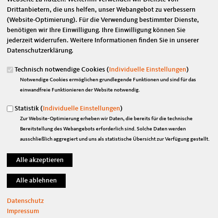
Drittanbietern, die uns helfen, unser Webangebot zu verbessern
Eigene E-Mail-Adresse
*
(Website-Optimierung). Für die Verwendung bestimmter Dienste,
benötigen wir Ihre Einwilligung. Ihre Einwilligung können Sie
jederzeit widerrufen. Weitere Informationen finden Sie in unserer
Datenschutzerklärung.
Eigener Name
*
Technisch notwendige Cookies (
Individuelle Einstellungen
)
Notwendige Cookies ermöglichen grundlegende Funktionen und sind für das
Senden an
*
einwandfreie Funktionieren der Website notwendig.
Statistik (
Individuelle Einstellungen
)
Zur Website-Optimierung erheben wir Daten, die bereits für die technische
Bereitstellung des Webangebots erforderlich sind. Solche Daten werden
ausschließlich aggregiert und uns als statistische Übersicht zur Verfügung gestellt.
Sie können mehrere Empfänger mit Komma getrennt eingeben.
Sie leiten den folgenden Inhalt weiter
Ehrenamtliche brauchen ordentliches Handwerkszeug
Datenschutz
Nachrichtenbetreff
Impressum
(Ihr Name) möchte Ihnen eine Seite von https://www.marian-