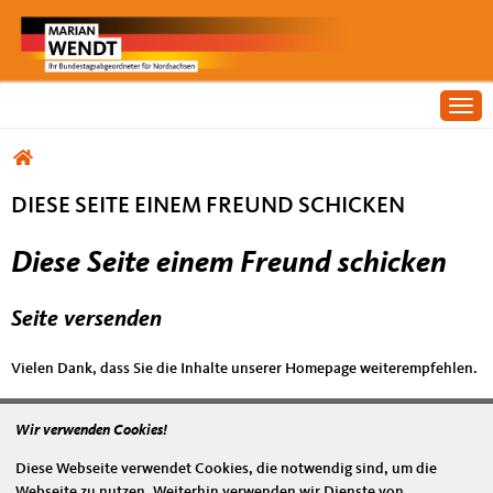
Togg
Sie sind hier
DIESE SEITE EINEM FREUND SCHICKEN
Diese Seite einem Freund schicken
Seite versenden
Vielen Dank, dass Sie die Inhalte unserer Homepage weiterempfehlen.
Anmerkung: Ihre E-Mail-Adresse wird benötigt um die Personen, denen
Sie die Seite weiterempfehlen, zu informieren, von wem die
Wir verwenden Cookies!
Empfehlung kommt, und dass es kein Spam ist.
Diese Webseite verwendet Cookies, die notwendig sind, um die
Das mit * gekennzeichnete Feld ist ein Pflichtfeld.
Webseite zu nutzen. Weiterhin verwenden wir Dienste von