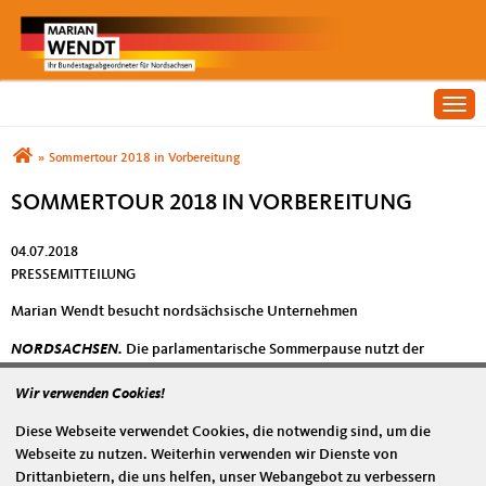
Togg
Sie sind hier
»
Sommertour 2018 in Vorbereitung
SOMMERTOUR 2018 IN VORBEREITUNG
04.07.2018
PRESSEMITTEILUNG
Marian Wendt besucht nordsächsische Unternehmen
NORDSACHSEN.
Die parlamentarische Sommerpause nutzt der
Bundestagsabgeordnete Marian Wendt (CDU) stets, um sich
Wir verwenden Cookies!
nordsächsische Unternehmen vor Ort anzuschauen, die er noch nicht
kennt oder deren Einladungen er bislang terminbedingt noch nicht
Diese Webseite verwendet Cookies, die notwendig sind, um die
annehmen konnte. Die Planungen für die Sommertour 2018 laufen
Webseite zu nutzen. Weiterhin verwenden wir Dienste von
bereits, Wünsche werden von den Bürgerbüros derzeit noch
Drittanbietern, die uns helfen, unser Webangebot zu verbessern
entgegengenommen.