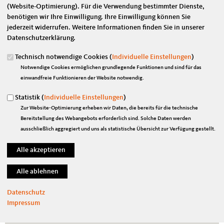
(Website-Optimierung). Für die Verwendung bestimmter Dienste,
Über seine Gründe für das Sommertour-Format äußert Wendt: „Im
benötigen wir Ihre Einwilligung. Ihre Einwilligung können Sie
direkten Gespräch erfahre ich ungefiltert, vor welchen aktuellen
jederzeit widerrufen. Weitere Informationen finden Sie in unserer
Herausforderungen die Firmen und ihre Mitarbeiter in unserer Region
Datenschutzerklärung.
stehen. Nicht immer habe ich die Kenntnis welche Institution, welcher
Verein oder eben welches Unternehmen gerade thematisch im Affront
Technisch notwendige Cookies (
Individuelle Einstellungen
)
steht. Daher möchte ich auch diesen die Gelegenheit bieten, sich bei
Notwendige Cookies ermöglichen grundlegende Funktionen und sind für das
mir zu melden um ihr Anliegen in einen Vor-Ort-Besuch darzustellen.
einwandfreie Funktionieren der Website notwendig.
Die Eindrücke und vor allem Anliegen der Besuche nehme ich gerne mit
ins politische Berlin, um eine entsprechende Lösung zu finden. Bei den
Statistik (
Individuelle Einstellungen
)
Sommertour-Terminen kann ich mir für jedes Unternehmen genügend
Zur Website-Optimierung erheben wir Daten, die bereits für die technische
Zeit nehmen. Das schätze ich sehr.“
Bereitstellung des Webangebots erforderlich sind. Solche Daten werden
ausschließlich aggregiert und uns als statistische Übersicht zur Verfügung gestellt.
Terminwünsche können Unternehmen unter Telefon 03421-7741140
oder per E-Mail an
marian.wendt.ma04@bundestag.de
absprechen.
Tags
Delitzsch
,
Eilenburg
,
Nordsachsen
,
Oschatz
,
Schkeuditz
,
Taucha
,
Torgau
,
Wahlkreis
Datenschutz
Impressum
Themen