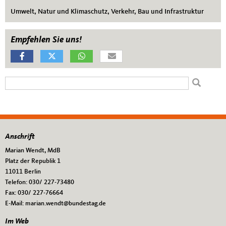
Umwelt, Natur und Klimaschutz
,
Verkehr, Bau und Infrastruktur
Empfehlen Sie uns!
Suchformular
Suche
Anschrift
Fußbereich
Marian Wendt, MdB
Platz der Republik 1
11011
Berlin
Telefon:
030/ 227-73480
Fax:
030/ 227-76664
E-Mail:
marian.wendt@bundestag.de
Im Web