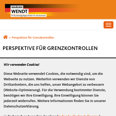
Togg
Sie sind hier
»
Perspektive für Grenzkontrollen
PERSPEKTIVE FÜR GRENZKONTROLLEN
26.02.2021
Wir verwenden Cookies!
Wendt dankt THW und Bundespolizei
Diese Webseite verwendet Cookies, die notwendig sind, um die
Webseite zu nutzen. Weiterhin verwenden wir Dienste von
Themen
Drittanbietern, die uns helfen, unser Webangebot zu verbessern
(Website-Optimierung). Für die Verwendung bestimmter Dienste,
Innere Sicherheit und Rechtspolitik
benötigen wir Ihre Einwilligung. Ihre Einwilligung können Sie
jederzeit widerrufen. Weitere Informationen finden Sie in unserer
Empfehlen Sie uns!
Datenschutzerklärung.