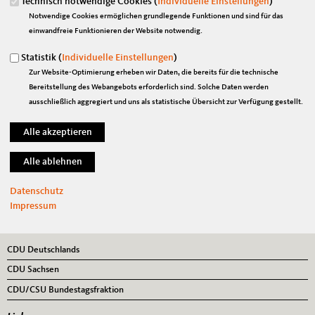
Technisch notwendige Cookies (
Individuelle Einstellungen
)
Notwendige Cookies ermöglichen grundlegende Funktionen und sind für das
einwandfreie Funktionieren der Website notwendig.
Suchformular
Suche
Statistik (
Individuelle Einstellungen
)
Zur Website-Optimierung erheben wir Daten, die bereits für die technische
Bereitstellung des Webangebots erforderlich sind. Solche Daten werden
ausschließlich aggregiert und uns als statistische Übersicht zur Verfügung gestellt.
Anschrift
Fußbereich
Marian Wendt, MdB
Platz der Republik 1
11011
Berlin
Telefon:
030/ 227-73480
Fax:
030/ 227-76664
Datenschutz
E-Mail:
marian.wendt@bundestag.de
Impressum
Im Web
CDU Deutschlands
CDU Sachsen
CDU/CSU Bundestagsfraktion