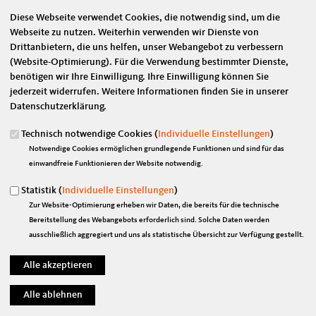
Diese Webseite verwendet Cookies, die notwendig sind, um die
Webseite zu nutzen. Weiterhin verwenden wir Dienste von
28.04.2021
Drittanbietern, die uns helfen, unser Webangebot zu verbessern
BEITRAG
(Website-Optimierung). Für die Verwendung bestimmter Dienste,
benötigen wir Ihre Einwilligung. Ihre Einwilligung können Sie
Christiane Schenderlein und Marian Wendt dankbar für Unterstützung
jederzeit widerrufen. Weitere Informationen finden Sie in unserer
der Bundeswehr
Datenschutzerklärung.
NORDSACHSEN.
Dem Amtshilfeantrag des Landkreises Nordsachsen
hat die Bundeswehr stattgegeben. Am 1. und 2. Mai wird die
Technisch notwendige Cookies (
Individuelle Einstellungen
)
Bundeswehr am Standort Delitzsch impfen und anschließend mit zwei
Notwendige Cookies ermöglichen grundlegende Funktionen und sind für das
mobilen Impfteams in Nordsachsen im Einsatz sein.
einwandfreie Funktionieren der Website notwendig.
Die nordsächsischen Abgeordneten Christiane Schenderlein und
Statistik (
Individuelle Einstellungen
)
Marian Wendt (beide CDU) danken der Bundeswehr für die schnelle
Zur Website-Optimierung erheben wir Daten, die bereits für die technische
Unterstützung und Landrat Kai Emanuel sowie dem Freistaat Sachsen
Bereitstellung des Webangebots erforderlich sind. Solche Daten werden
und dem DRK Sachsen für die zügige Umsetzung.
ausschließlich aggregiert und uns als statistische Übersicht zur Verfügung gestellt.
Schenderlein: „Die Mischung aus stationären und mobilem Impfen ist
eine für Nordsachsen sinnvolle Variante. Nach wie vor sehe ich aktuell
den Bedarf von Impfzentren zusätzlich zu den mobilen Teams, den
impfenden Haus- und bald auch Fachärzten. Kein Impfstoff darf lange
herumliegen, weil es zwar impfbereite Nordsachsen, aber nicht