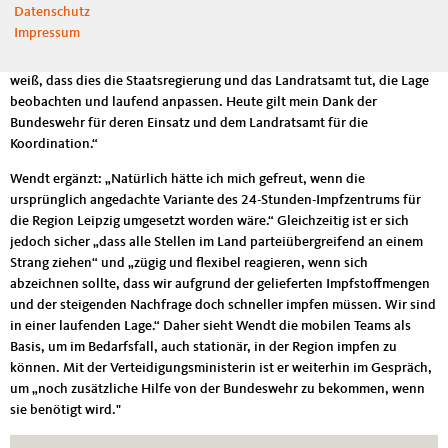
Datenschutz
genügend Impfmöglichkeiten gibt.“ Diese Gefahr sieht sie „in wenigen
Impressum
Wochen, wenn mehr Impfstoffe Nordsachsen erreichen, als die Ärzte
und mobilen Teams verimpfen können. Daher müssen wir und ich
weiß, dass dies die Staatsregierung und das Landratsamt tut, die Lage
beobachten und laufend anpassen. Heute gilt mein Dank der
Bundeswehr für deren Einsatz und dem Landratsamt für die
Koordination.“
Wendt ergänzt: „Natürlich hätte ich mich gefreut, wenn die
ursprünglich angedachte Variante des 24-Stunden-Impfzentrums für
die Region Leipzig umgesetzt worden wäre.“ Gleichzeitig ist er sich
jedoch sicher „dass alle Stellen im Land parteiübergreifend an einem
Strang ziehen“ und „zügig und flexibel reagieren, wenn sich
abzeichnen sollte, dass wir aufgrund der gelieferten Impfstoffmengen
und der steigenden Nachfrage doch schneller impfen müssen. Wir sind
in einer laufenden Lage.“ Daher sieht Wendt die mobilen Teams als
Basis, um im Bedarfsfall, auch stationär, in der Region impfen zu
können. Mit der Verteidigungsministerin ist er weiterhin im Gespräch,
um „noch zusätzliche Hilfe von der Bundeswehr zu bekommen, wenn
sie benötigt wird."