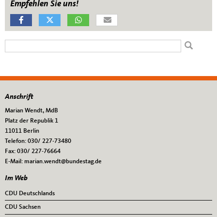
Empfehlen Sie uns!
Suchformular
Suche
Anschrift
Fußbereich
Marian Wendt, MdB
Platz der Republik 1
11011
Berlin
Telefon:
030/ 227-73480
Fax:
030/ 227-76664
E-Mail:
marian.wendt@bundestag.de
Im Web
CDU Deutschlands
CDU Sachsen