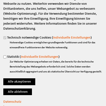
Webseite zu nutzen. Weiterhin verwenden wir Dienste von
Der nordsächsische Bundestagsabgeordnete Marian Wendt (CDU)
Drittanbietern, die uns helfen, unser Webangebot zu verbessern
erklärt: „Wie sehr unser Land auf eine gute und funktionierende
(Website-Optimierung). Für die Verwendung bestimmter Dienste,
Kindertagesbetreuung angewiesen ist, zeigt sich besonders durch die
benötigen wir Ihre Einwilligung. Ihre Einwilligung können Sie
Herausforderungen der Corona-Pandemie. Auch darum ist es wichtig,
jederzeit widerrufen. Weitere Informationen finden Sie in unserer
die vielfältigen Akteure vor Ort angemessen zu würdigen - besonders
Datenschutzerklärung.
dort, wo oft zusätzlich hervorragende Arbeit geleistet wird. Der
Deutsche Kita-Preis würdigt beispielhaftes Engagement von Kitas und
Technisch notwendige Cookies (
Individuelle Einstellungen
)
lokalen Bündnissen für frühe Bildung.“
Notwendige Cookies ermöglichen grundlegende Funktionen und sind für das
Gesucht werden Kitas und lokale Bündnisse für frühe Bildung, die sich
einwandfreie Funktionieren der Website notwendig.
kontinuierlich für gute Qualität in der frühen Bildung engagieren und
Statistik (
Individuelle Einstellungen
)
dabei das Kind in den Mittelpunkt ihrer Arbeit stellen. Zudem spielen
Zur Website-Optimierung erheben wir Daten, die bereits für die technische
Mitwirkungsmöglichkeiten von Kindern und Eltern sowie die
Bereitstellung des Webangebots erforderlich sind. Solche Daten werden
Zusammenarbeit mit Partnern vor Ort bei der Auswahl der Preisträger
ausschließlich aggregiert und uns als statistische Übersicht zur Verfügung gestellt.
eine wichtige Rolle.
Fünf Kitas und fünf lokale Bündnisse für frühe Bildung werden im Mai
nächsten Jahres mit einem Preis geehrt. Die Auszeichnung ist mit
insgesamt 130.000 Euro dotiert. In den beiden Kategorien „Lokales
Bündnis für frühe Bildung des Jahres“ und „Kita des Jahres“ wartet ein
Preisgeld von jeweils 25.000 Euro auf die Erstplatzierten. Zudem
Datenschutz
werden pro Kategorie vier Zweitplatzierte mit jeweils 10.000 Euro