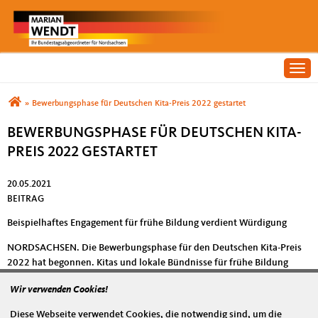
Togg
Sie sind hier
»
Bewerbungsphase für Deutschen Kita-Preis 2022 gestartet
BEWERBUNGSPHASE FÜR DEUTSCHEN KITA-
PREIS 2022 GESTARTET
20.05.2021
BEITRAG
Beispielhaftes Engagement für frühe Bildung verdient Würdigung
NORDSACHSEN.
Die Bewerbungsphase für den Deutschen Kita-Preis
2022 hat begonnen. Kitas und lokale Bündnisse für frühe Bildung
können bis zum 15. Juli 2021 ihre Bewerbung um die bundesweite
Wir verwenden Cookies!
Auszeichnung für besondere Qualität in der frühen Bildung, Betreuung
und Erziehung einreichen.
Diese Webseite verwendet Cookies, die notwendig sind, um die