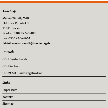
Anschrift
Fußbereich
Marian Wendt, MdB
Platz der Republik 1
11011
Berlin
Telefon:
030/ 227-73480
Fax:
030/ 227-76664
E-Mail:
marian.wendt@bundestag.de
Im Web
CDU Deutschlands
CDU Sachsen
CDU/CSU Bundestagsfraktion
Links
Impressum
Kontakt
Sitemap