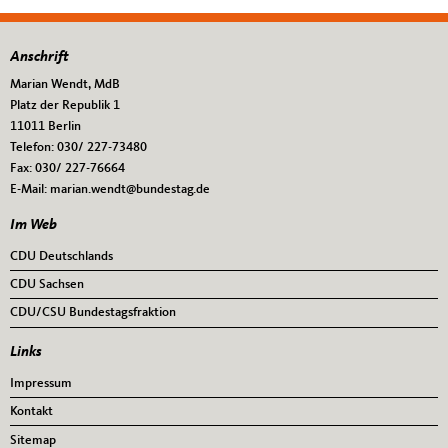
Anschrift
Fußbereich
Marian Wendt, MdB
Platz der Republik 1
11011
Berlin
Telefon:
030/ 227-73480
Fax:
030/ 227-76664
E-Mail:
marian.wendt@bundestag.de
Im Web
CDU Deutschlands
CDU Sachsen
CDU/CSU Bundestagsfraktion
Links
Impressum
Kontakt
Sitemap