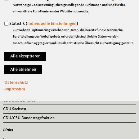
Notwendige Cookies ermöglichen grundlegende Funktionen und sind für das
« Zurück zur Galerie
Element 40 von 44
‹ Vorherige
|
Weiter »
einwandfreie Funktionieren der Website notwendig.
Statistik (
Individuelle Einstellungen
)
Zur Website-Optimierung erheben wir Daten, die bereits für die technische
Bereitstellung des Webangebots erforderlich sind. Solche Daten werden
Anschrift
Fußbereich
ausschließlich aggregiert und uns als statistische Übersicht zur Verfügung gestellt.
Marian Wendt, MdB
Platz der Republik 1
11011
Berlin
Telefon:
030/ 227-73480
Fax:
030/ 227-76664
E-Mail:
marian.wendt@bundestag.de
Datenschutz
Impressum
Im Web
CDU Deutschlands
CDU Sachsen
CDU/CSU Bundestagsfraktion
Links