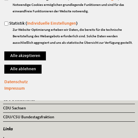
Notwendige Cookies ermöglichen grundlegende Funktionen und sind für das
« Zurück zur Galerie
Element 8 von 20
‹ Vorherige
|
Weiter »
einwandfreie Funktionieren der Website notwendig.
Statistik (
Individuelle Einstellungen
)
Zur Website-Optimierung erheben wir Daten, die bereits für die technische
Bereitstellung des Webangebots erforderlich sind. Solche Daten werden
Anschrift
Fußbereich
ausschließlich aggregiert und uns als statistische Übersicht zur Verfügung gestellt.
Marian Wendt, MdB
Platz der Republik 1
11011
Berlin
Telefon:
030/ 227-73480
Fax:
030/ 227-76664
E-Mail:
marian.wendt@bundestag.de
Datenschutz
Impressum
Im Web
CDU Deutschlands
CDU Sachsen
CDU/CSU Bundestagsfraktion
Links