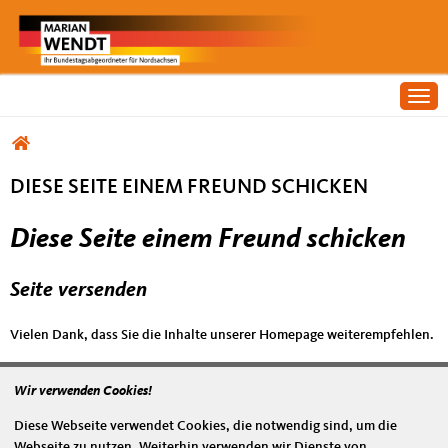
Togg
Sie sind hier
DIESE SEITE EINEM FREUND SCHICKEN
Diese Seite einem Freund schicken
Seite versenden
Vielen Dank, dass Sie die Inhalte unserer Homepage weiterempfehlen.
Anmerkung: Ihre E-Mail-Adresse wird benötigt um die Personen, denen
Sie die Seite weiterempfehlen, zu informieren, von wem die
Wir verwenden Cookies!
Empfehlung kommt, und dass es kein Spam ist.
Diese Webseite verwendet Cookies, die notwendig sind, um die
Das mit * gekennzeichnete Feld ist ein Pflichtfeld.
Webseite zu nutzen. Weiterhin verwenden wir Dienste von