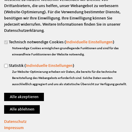
Drittanbietern, die uns helfen, unser Webangebot zu verbessern
Eigene E-Mail-Adresse
*
(Website-Optimierung). Für die Verwendung bestimmter Dienste,
benötigen wir Ihre Einwilligung. Ihre Einwilligung können Sie
jederzeit widerrufen. Weitere Informationen finden Sie in unserer
Datenschutzerklärung.
Eigener Name
*
Technisch notwendige Cookies (
Individuelle Einstellungen
)
Notwendige Cookies ermöglichen grundlegende Funktionen und sind für das
Senden an
*
einwandfreie Funktionieren der Website notwendig.
Statistik (
Individuelle Einstellungen
)
Zur Website-Optimierung erheben wir Daten, die bereits für die technische
Bereitstellung des Webangebots erforderlich sind. Solche Daten werden
ausschließlich aggregiert und uns als statistische Übersicht zur Verfügung gestellt.
Sie können mehrere Empfänger mit Komma getrennt eingeben.
Sie leiten den folgenden Inhalt weiter
Pauschale Bauern-Beschimpfung hilft dem Klima nicht
Datenschutz
Nachrichtenbetreff
Impressum
(Ihr Name) möchte Ihnen eine Seite von https://www.marian-